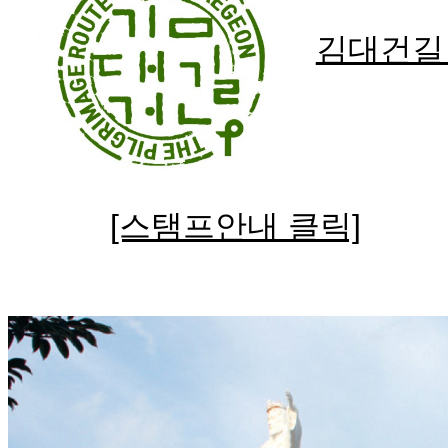
김대건
[스탬프안내 클릭]