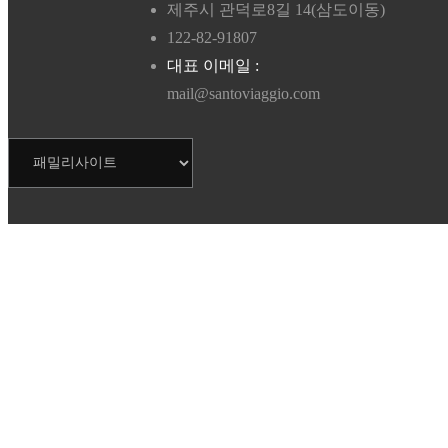
제주시 관덕로8길 14(삼도이동)
122-82-91807
대표 이메일 :
mail@santoviaggio.com