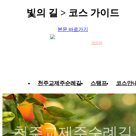
빛의 길 > 코스 가이드
본문 바로가기
관리자
천주교제주순례길
스탬프
코스안
천주교제주순례길