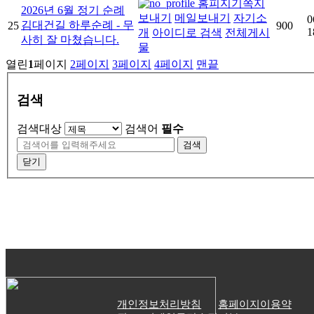
홈피지기
쪽지
2026년 6월 정기 순례
보내기
메일보내기
자기소
0
김대건길 하루순례 - 무
25
900
1
개
아이디로 검색
전체게시
사히 잘 마쳤습니다.
물
열린
1
페이지
2
페이지
3
페이지
4
페이지
맨끝
검색
검색대상
검색어
필수
검색
닫기
개인정보처리방침
홈페이지이용약