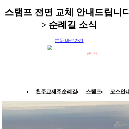
스탬프 전면 교체 안내드립니다
> 순례길 소식
본문 바로가기
관리자
천주교제주순례길
스탬프
코스안