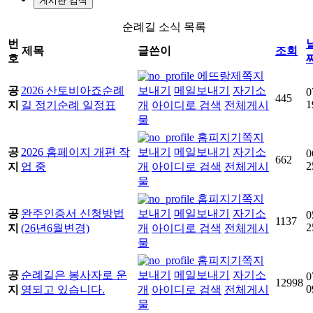
게시판 검색
순례길 소식 목록
번
제목
글쓴이
조회
호
에뜨랑제
쪽지
공
2026 산토비아죠순례
보내기
메일보내기
자기소
0
445
1
지
길 정기순례 일정표
개
아이디로 검색
전체게시
물
홈피지기
쪽지
공
2026 홈페이지 개편 작
보내기
메일보내기
자기소
0
662
2
지
업 중
개
아이디로 검색
전체게시
물
홈피지기
쪽지
공
완주인증서 신청방법
보내기
메일보내기
자기소
0
1137
2
지
(26년6월변경)
개
아이디로 검색
전체게시
물
홈피지기
쪽지
공
순례길은 봉사자로 운
보내기
메일보내기
자기소
0
12998
0
지
영되고 있습니다.
개
아이디로 검색
전체게시
물