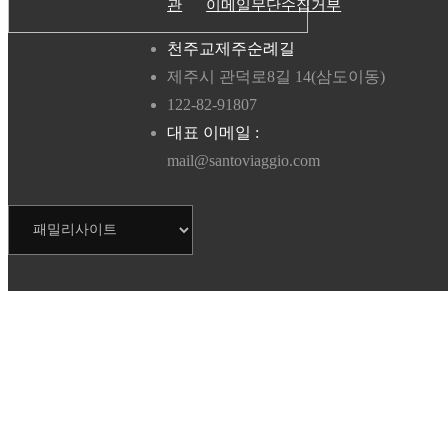
관
이메일무단수집거부
천주교제주순례길
제주시 관덕로8길 14(삼도이동)
122-82-91807
대표 이메일 :
mail@santoviaggio.com