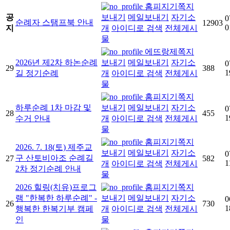
홈피지기
쪽지
공
보내기
메일보내기
자기소
0
순례자 스탬프북 안내
12903
0
지
개
아이디로 검색
전체게시
물
에뜨랑제
쪽지
2026년 제2차 하논순례
보내기
메일보내기
자기소
0
29
388
1
길 정기순례
개
아이디로 검색
전체게시
물
홈피지기
쪽지
하루순례 1차 마감 및
보내기
메일보내기
자기소
0
28
455
1
수거 안내
개
아이디로 검색
전체게시
물
홈피지기
쪽지
2026. 7. 18(토) 제주교
보내기
메일보내기
자기소
0
구 산토비아조 순례길
27
582
1
개
아이디로 검색
전체게시
2차 정기순례 안내
물
2026 힐링(치유)프로그
홈피지기
쪽지
램 "한복한 하루순례" -
보내기
메일보내기
자기소
0
26
730
1
행복한 한복기부 캠페
개
아이디로 검색
전체게시
인
물