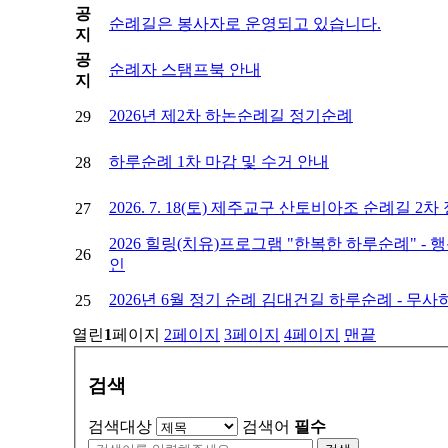
공
순례길은 봉사자로 운영되고 있습니다.
지
공
순례자 스탬프북 안내
지
2026년 제2차 하논순례길 정기순례
29
하루순례 1차 마감 및 수거 안내
28
2026. 7. 18(토) 제주교구 산토비아조 순례길 2
27
2026 힐링(치유)프로그램 "한복한 하루순례" -
26
인
2026년 6월 정기 순례 김대건길 하루순례 - 무사
25
열린
1
페이지
2
페이지
3
페이지
4
페이지
맨끝
검색
검색대상
검색어
필수