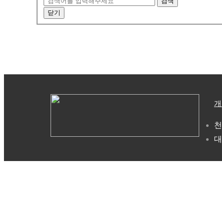
검색
닫기
개
천
대