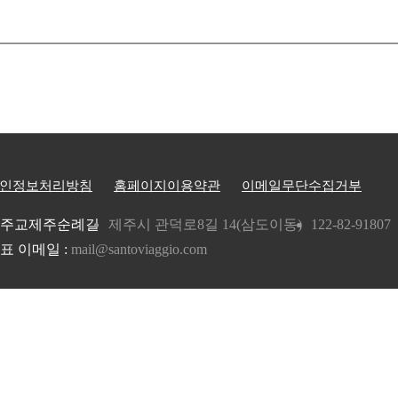
인정보처리방침
홈페이지이용약관
이메일무단수집거부
주교제주순례길
제주시 관덕로8길 14(삼도이동)
122-82-91807
표 이메일 :
mail@santoviaggio.com