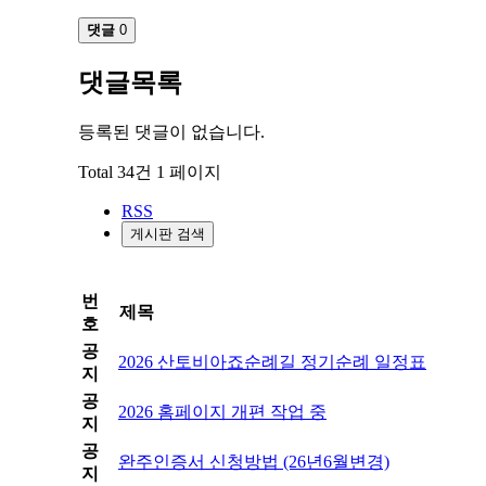
댓글
0
댓글목록
등록된 댓글이 없습니다.
Total 34건
1 페이지
RSS
게시판 검색
번
제목
호
공
2026 산토비아죠순례길 정기순례 일정표
지
공
2026 홈페이지 개편 작업 중
지
공
완주인증서 신청방법 (26년6월변경)
지