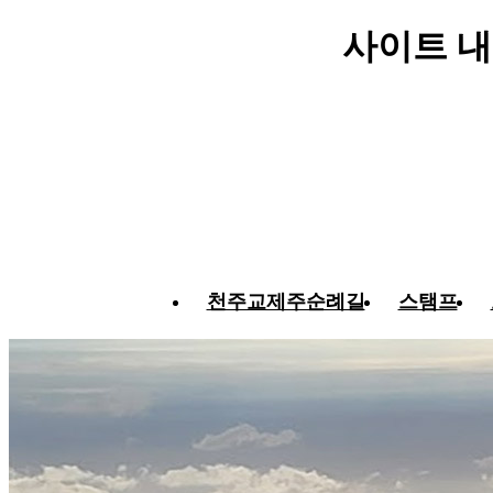
사이트 내
천주교제주순례길
스탬프