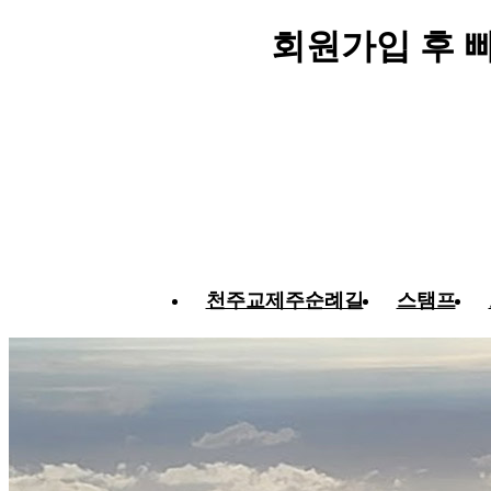
회원가입 후 
천주교제주순례길
스탬프