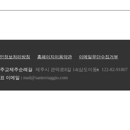
인정보처리방침
홈페이지이용약관
이메일무단수집거부
주교제주순례길
제주시 관덕로8길 14(삼도이동)
122-82-91807
표 이메일 :
mail@santoviaggio.com