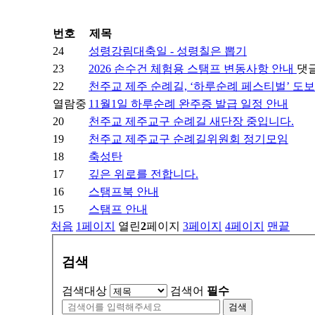
번호
제목
24
성령강림대축일 - 성령칠은 뽑기
23
2026 손수건 체험용 스탬프 변동사항 안내
댓
22
천주교 제주 순례길, ‘하루순례 페스티벌’ 도
열람중
11월1일 하루순례 완주증 발급 일정 안내
20
천주교 제주교구 순례길 새단장 중입니다.
19
천주교 제주교구 순례길위원회 정기모임
18
축성탄
17
깊은 위로를 전합니다.
16
스탬프북 안내
15
스탬프 안내
처음
1
페이지
열린
2
페이지
3
페이지
4
페이지
맨끝
검색
검색대상
검색어
필수
검색