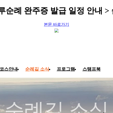
하루순례 완주증 발급 일정 안내 >
본문 바로가기
코스안내
순례길 소식
프로그램
스탬프북
순례길 소식