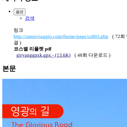
옵션
검색
링크
http://santoviaggio.com/theme/page/cs003.php
(
72
회
결 )
코스별 리플렛 pdf
giryanggpxk.gpx - (13.6K)
(
48
회 다운로드 )
본문