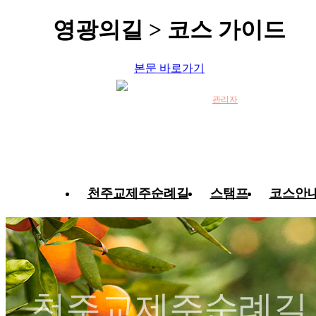
영광의길 > 코스 가이드
본문 바로가기
관리자
천주교제주순례길
스탬프
코스안
천주교제주순례길