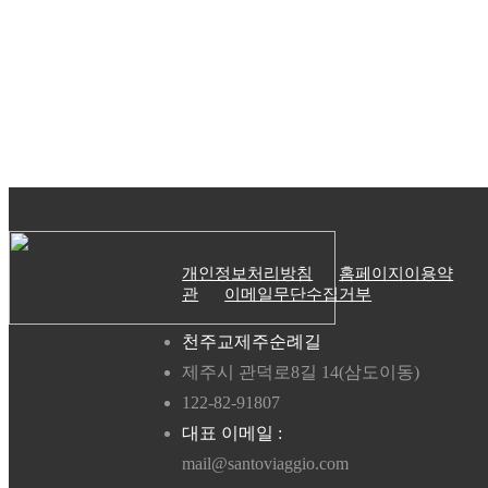
개인정보처리방침
홈페이지이용약
관
이메일무단수집거부
천주교제주순례길
제주시 관덕로8길 14(삼도이동)
122-82-91807
대표 이메일 :
mail@santoviaggio.com