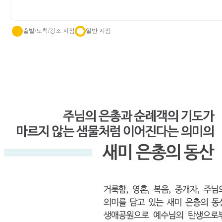
출발/도착/강조 지점
일반 지점