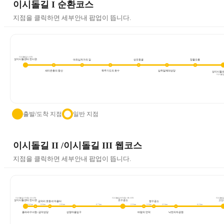
이시돌길 I 순환코스
지점을 클릭하면 세부안내 팝업이 뜹니다.
이시돌길 I 시작
성이시돌센터 전시관
야외십자가의 길
성모동굴
정물오름
새미은총의 동산
묵주기도의 호수
삼위일체대성당
성이시돌센
이시돌길
출발/도착 지점
일반 지점
이시돌길 II /이시돌길 III 웹코스
지점을 클릭하면 세부안내 팝업이 뜹니다.
이시돌길 I 마침 / II 시작
이시돌길 II 마침 / III 시작
이시돌길 
성이시돌센터 전시관
조수공소
고산
금악리 웃동네 마을터
청수공소
0.4 km
1.8 km
2.9 km
6.7 km
2.3 km
1.0 km
2.5 km
6.2 km
클라라수녀원 / 금악성당
상명마을입구
바람의 언덕
낙천의자공원