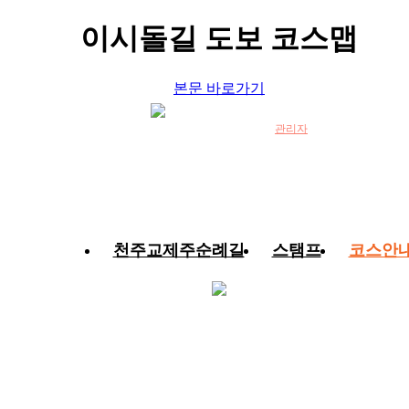
이시돌길 도보 코스맵
본문 바로가기
관리자
천주교제주순례길
스탬프
코스안
코스안내