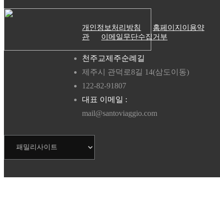
개인정보처리방침
홈페이지이용약
관
이메일무단수집거부
천주교제주순례길
제주시 관덕로8길 14(삼도이동)
122-82-91807
대표 이메일 :
mail@santoviaggio.com