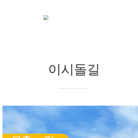
코스안내
이시돌길
chevron_right
chevron_right
이시돌길