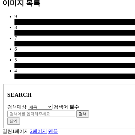
이미지 목록
9
8
7
6
5
4
SEARCH
검색대상
검색어
필수
검색
닫기
열린
1
페이지
2
페이지
맨끝