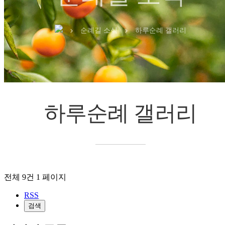
순례길 소식
하루순례 갤러리
chevron_right
chevron_right
하루순례 갤러리
전체 9건
1 페이지
RSS
검색