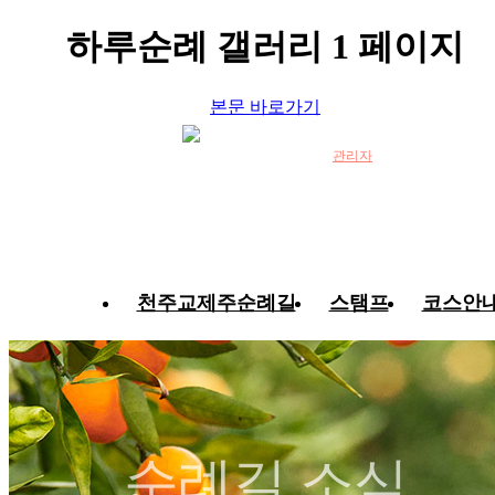
하루순례 갤러리 1 페이지
본문 바로가기
관리자
천주교제주순례길
스탬프
코스안
순례길 소식