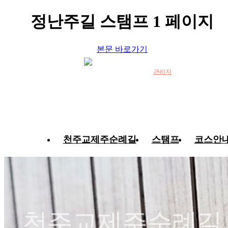
정난주길 스탬프 1 페이지
본문 바로가기
관리자
천주교제주순례길
스탬프
코스안
천주교제주순례길