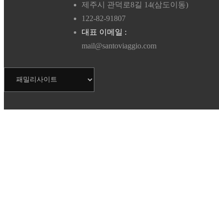
제주시 관덕로8길 14(삼도이동)
122-82-91807
대표 이메일 :
mail@santoviaggio.com