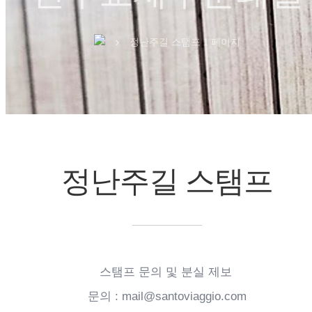
정난주길 스탬프 1 페이지
chevron_right
정난주길 스탬프
스탬프 문의 및 분실 제보
문의 : mail@santoviaggio.com