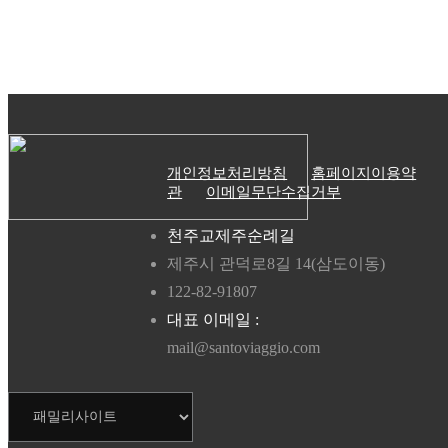
개인정보처리방침
홈페이지이용약
관
이메일무단수집거부
천주교제주순례길
제주시 관덕로8길 14(삼도이동)
122-82-91807
대표 이메일 :
mail@santoviaggio.com