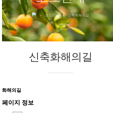
코스안내
신축화해의길
chevron_right
chevron_right
신축화해의길
화해의길
페이지 정보