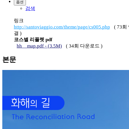
옵션
검색
링크
http://santoviaggio.com/theme/page/cs005.php
(
73
회
결 )
코스별 리플렛 pdf
hh__map.pdf - (3.5M)
(
34
회 다운로드 )
본문