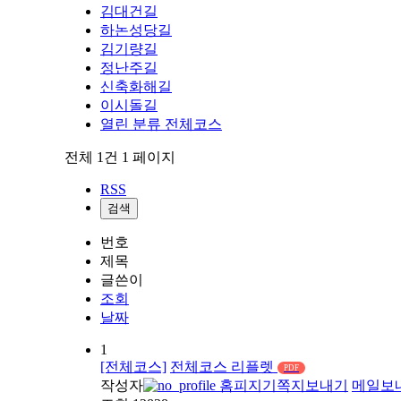
김대건길
하논성당길
김기량길
정난주길
신축화해길
이시돌길
열린 분류
전체코스
전체 1건
1 페이지
RSS
검색
번호
제목
글쓴이
조회
날짜
1
[전체코스]
전체코스 리플렛
PDF
작성자
홈피지기
쪽지보내기
메일보