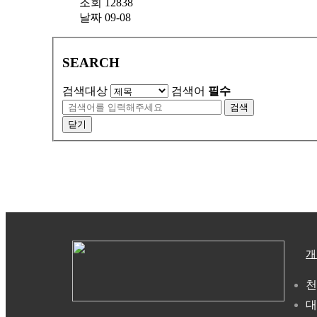
조회
12838
날짜
09-08
SEARCH
검색대상
검색어
필수
검색
닫기
개
천
대