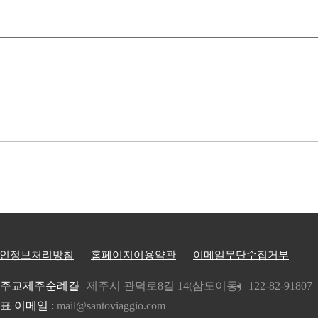
인정보처리방침
홈페이지이용약관
이메일무단수집거부
주교제주순례길
제주시 관덕로8길 14(삼도이동)
122-82-91807
표 이메일 :
mail@santoviaggio.com