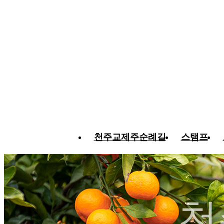
천주교제주순례길
스탬프
천