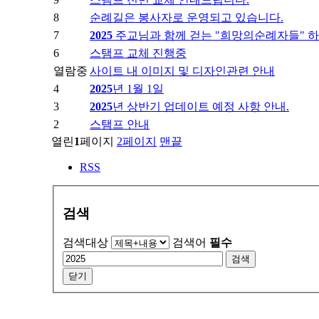
8
순례길은 봉사자로 운영되고 있습니다.
7
2025
주교님과 함께 걷는 "희망의순례자들" 
6
스탬프 교체 진행중
열람중
사이트 내 이미지 및 디자인관련 안내
4
2025
년 1월 1일
3
2025
년 상반기 업데이트 예정 사항 안내.
2
스탬프 안내
열린
1
페이지
2
페이지
맨끝
RSS
검색
검색대상
검색어
필수
검색
닫기