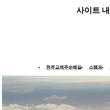
사이트 내
천주교제주순례길
스탬프