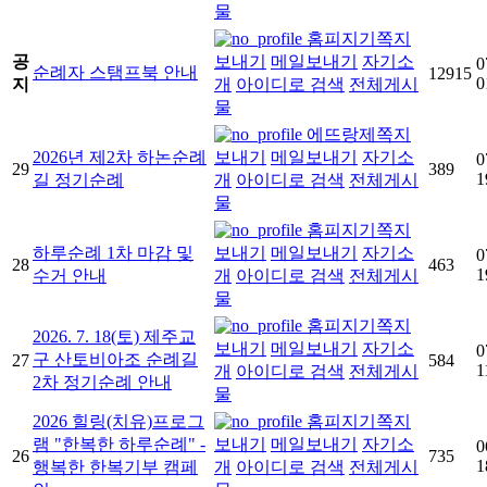
물
홈피지기
쪽지
공
보내기
메일보내기
자기소
0
순례자 스탬프북 안내
12915
0
지
개
아이디로 검색
전체게시
물
에뜨랑제
쪽지
2026년 제2차 하논순례
보내기
메일보내기
자기소
0
29
389
1
길 정기순례
개
아이디로 검색
전체게시
물
홈피지기
쪽지
하루순례 1차 마감 및
보내기
메일보내기
자기소
0
28
463
1
수거 안내
개
아이디로 검색
전체게시
물
홈피지기
쪽지
2026. 7. 18(토) 제주교
보내기
메일보내기
자기소
0
구 산토비아조 순례길
27
584
1
개
아이디로 검색
전체게시
2차 정기순례 안내
물
2026 힐링(치유)프로그
홈피지기
쪽지
램 "한복한 하루순례" -
보내기
메일보내기
자기소
0
26
735
1
행복한 한복기부 캠페
개
아이디로 검색
전체게시