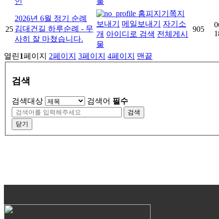
인
물
홈피지기
쪽지
2026년 6월 정기 순례
보내기
메일보내기
자기소
0
김대건길 하루순례 - 무
25
905
1
개
아이디로 검색
전체게시
사히 잘 마쳤습니다.
물
열린
1
페이지
2
페이지
3
페이지
4
페이지
맨끝
검색
검색대상
검색어
필수
검색
닫기