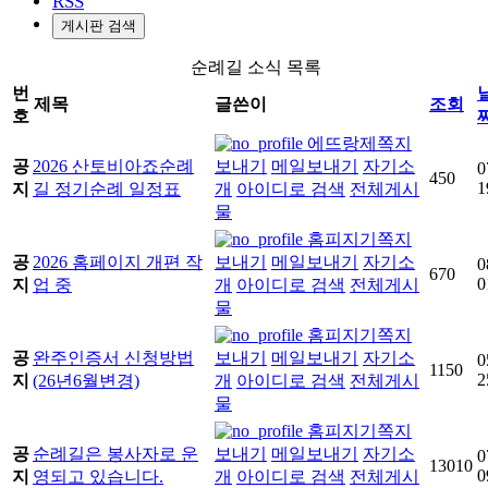
RSS
게시판 검색
순례길 소식 목록
번
제목
글쓴이
조회
호
에뜨랑제
쪽지
공
2026 산토비아죠순례
보내기
메일보내기
자기소
0
450
1
지
길 정기순례 일정표
개
아이디로 검색
전체게시
물
홈피지기
쪽지
공
2026 홈페이지 개편 작
보내기
메일보내기
자기소
0
670
0
지
업 중
개
아이디로 검색
전체게시
물
홈피지기
쪽지
공
완주인증서 신청방법
보내기
메일보내기
자기소
0
1150
2
지
(26년6월변경)
개
아이디로 검색
전체게시
물
홈피지기
쪽지
공
순례길은 봉사자로 운
보내기
메일보내기
자기소
0
13010
0
지
영되고 있습니다.
개
아이디로 검색
전체게시