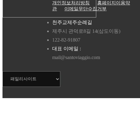
개인정보처리방침
홈페이지이용약
관
이메일무단수집거부
천주교제주순례길
제주시 관덕로8길 14(삼도이동)
122-82-91807
대표 이메일 :
mail@santoviaggio.com