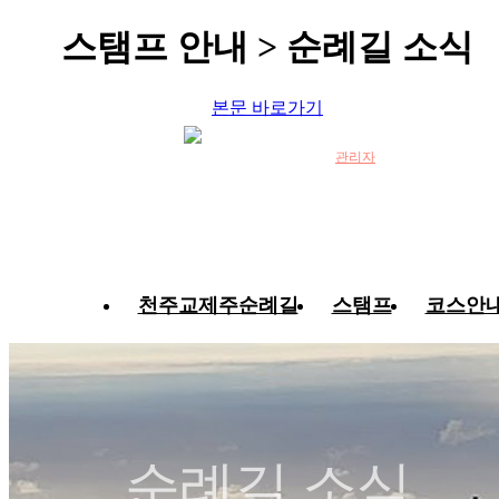
스탬프 안내 > 순례길 소식
본문 바로가기
관리자
천주교제주순례길
스탬프
코스안
순례길 소식