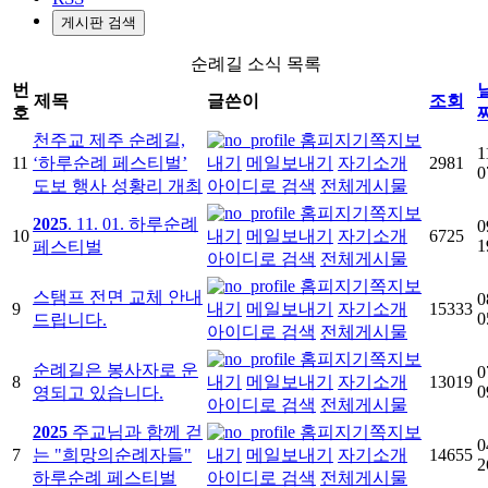
게시판 검색
순례길 소식 목록
번
제목
글쓴이
조회
호
천주교 제주 순례길,
홈피지기
쪽지보
1
11
‘하루순례 페스티벌’
내기
메일보내기
자기소개
2981
0
도보 행사 성황리 개최
아이디로 검색
전체게시물
홈피지기
쪽지보
2025
. 11. 01. 하루순례
0
10
내기
메일보내기
자기소개
6725
1
페스티벌
아이디로 검색
전체게시물
홈피지기
쪽지보
스탬프 전면 교체 안내
0
9
내기
메일보내기
자기소개
15333
0
드립니다.
아이디로 검색
전체게시물
홈피지기
쪽지보
순례길은 봉사자로 운
0
8
내기
메일보내기
자기소개
13019
0
영되고 있습니다.
아이디로 검색
전체게시물
2025
주교님과 함께 걷
홈피지기
쪽지보
0
7
는 "희망의순례자들"
내기
메일보내기
자기소개
14655
2
하루순례 페스티벌
아이디로 검색
전체게시물