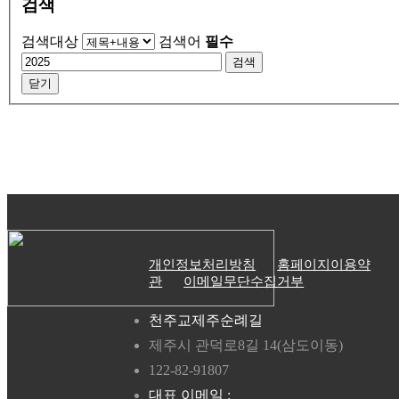
검색
검색대상
검색어
필수
검색
닫기
개인정보처리방침
홈페이지이용약
관
이메일무단수집거부
천주교제주순례길
제주시 관덕로8길 14(삼도이동)
122-82-91807
대표 이메일 :