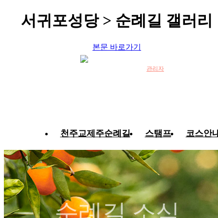
서귀포성당 > 순례길 갤러리
본문 바로가기
관리자
천주교제주순례길
스탬프
코스안
순례길 소식