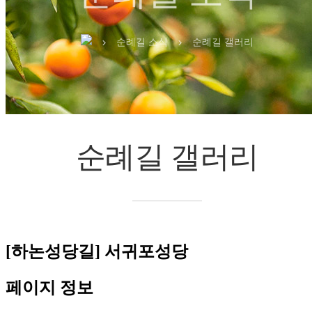
순례길 소식
순례길 갤러리
chevron_right
chevron_right
순례길 갤러리
[하논성당길]
서귀포성당
페이지 정보