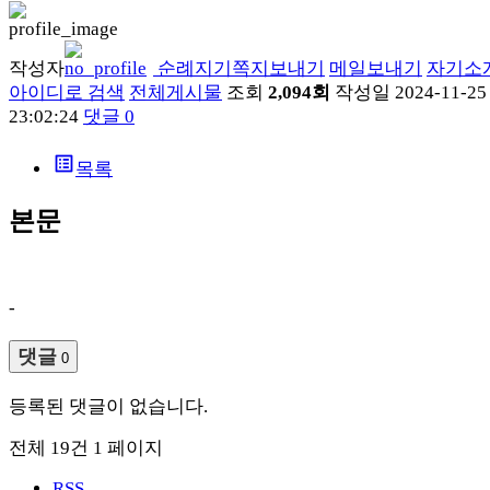
작성자
순례지기
쪽지보내기
메일보내기
자기소
아이디로 검색
전체게시물
조회
2,094회
작성일
2024-11-25
23:02:24
댓글
0
list_alt
목록
본문
-
댓글
0
등록된 댓글이 없습니다.
전체 19건
1 페이지
RSS