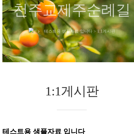
천주교제주순례길
테스트용 샘플자료 입니다 > 1:1게시판
chevron_right
1:1게시판
테스트용 샘플자료 입니다