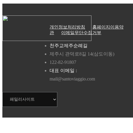
개인정보처리방침
홈페이지이용약
관
이메일무단수집거부
천주교제주순례길
제주시 관덕로8길 14(삼도이동)
122-82-91807
대표 이메일 :
mail@santoviaggio.com