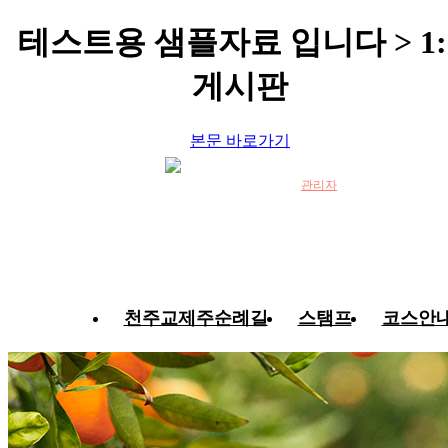
테스트용 샘플자료 입니다 > 1:
게시판
본문 바로가기
관리자
천주교제주순례길
스탬프
코스안