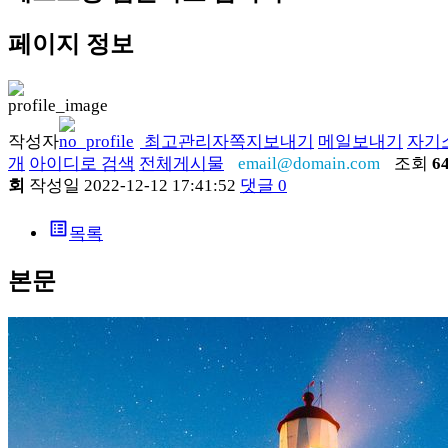
페이지 정보
작성자
최고관리자
쪽지보내기
메일보내기
자기
개
아이디로 검색
전체게시물
email@domain.com
조회
6
회
작성일
2022-12-12 17:41:52
댓글
0
list_alt
목록
본문