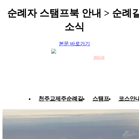
순례자 스탬프북 안내 > 순례
소식
본문 바로가기
관리자
천주교제주순례길
스탬프
코스안