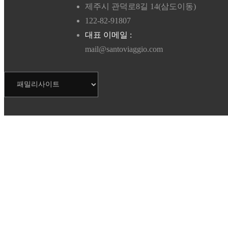
제주시 관덕로8길 14(삼도이동)
122-82-91807
대표 이메일 :
mail@santoviaggio.com