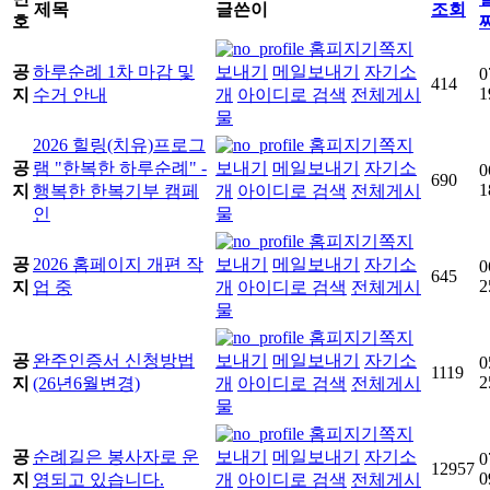
제목
글쓴이
조회
호
홈피지기
쪽지
공
하루순례 1차 마감 및
보내기
메일보내기
자기소
0
414
1
지
수거 안내
개
아이디로 검색
전체게시
물
2026 힐링(치유)프로그
홈피지기
쪽지
공
램 "한복한 하루순례" -
보내기
메일보내기
자기소
0
690
1
지
행복한 한복기부 캠페
개
아이디로 검색
전체게시
인
물
홈피지기
쪽지
공
2026 홈페이지 개편 작
보내기
메일보내기
자기소
0
645
2
지
업 중
개
아이디로 검색
전체게시
물
홈피지기
쪽지
공
완주인증서 신청방법
보내기
메일보내기
자기소
0
1119
2
지
(26년6월변경)
개
아이디로 검색
전체게시
물
홈피지기
쪽지
공
순례길은 봉사자로 운
보내기
메일보내기
자기소
0
12957
0
지
영되고 있습니다.
개
아이디로 검색
전체게시