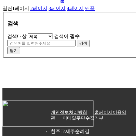
물
열린
1
페이지
2
페이지
3
페이지
4
페이지
맨끝
검색
검색대상
검색어
필수
검색
닫기
개인정보처리방침
홈페이지이용약
관
이메일무단수집거부
천주교제주순례길