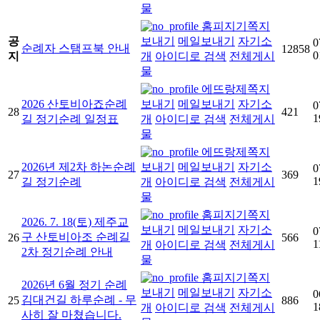
물
홈피지기
쪽지
공
보내기
메일보내기
자기소
0
순례자 스탬프북 안내
12858
0
지
개
아이디로 검색
전체게시
물
에뜨랑제
쪽지
2026 산토비아죠순례
보내기
메일보내기
자기소
0
28
421
1
길 정기순례 일정표
개
아이디로 검색
전체게시
물
에뜨랑제
쪽지
2026년 제2차 하논순례
보내기
메일보내기
자기소
0
27
369
1
길 정기순례
개
아이디로 검색
전체게시
물
홈피지기
쪽지
2026. 7. 18(토) 제주교
보내기
메일보내기
자기소
0
구 산토비아조 순례길
26
566
1
개
아이디로 검색
전체게시
2차 정기순례 안내
물
홈피지기
쪽지
2026년 6월 정기 순례
보내기
메일보내기
자기소
0
김대건길 하루순례 - 무
25
886
1
개
아이디로 검색
전체게시
사히 잘 마쳤습니다.